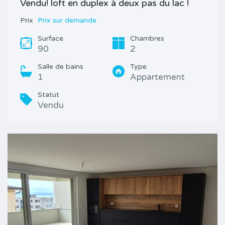
Vendu! loft en duplex à deux pas du lac !
Prix
Prix sur demande
Surface
Chambres
90
2
Salle de bains
Type
1
Appartement
Statut
Vendu